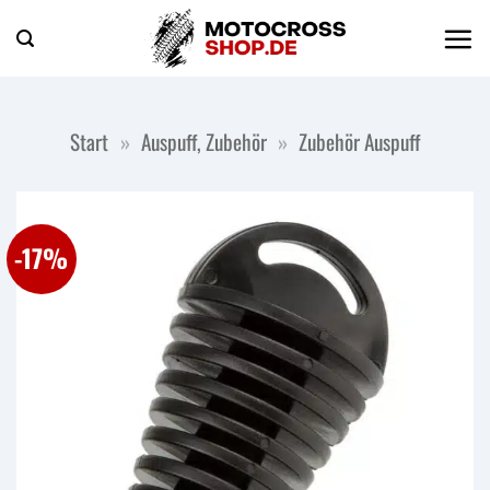
Zum
Inhalt
springen
Start
»
Auspuff, Zubehör
»
Zubehör Auspuff
-17%