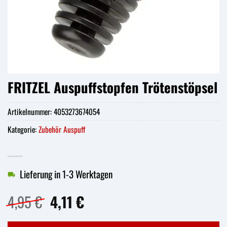
FRITZEL Auspuffstopfen Trötenstöpsel
Artikelnummer:
4053273674054
Kategorie:
Zubehör Auspuff
Lieferung in 1-3 Werktagen
Ursprünglicher
Aktueller
4,95
€
4,11
€
Preis
Preis