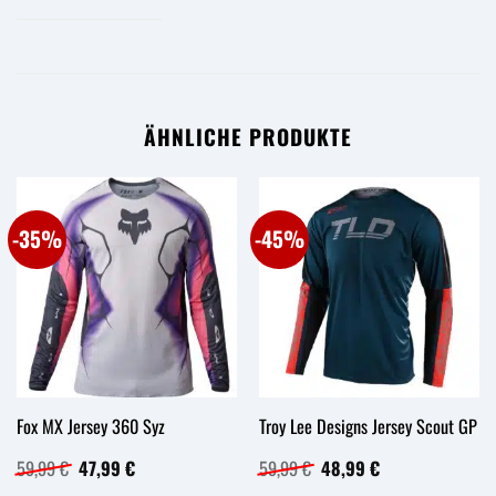
ÄHNLICHE PRODUKTE
-35%
-45%
Fox MX Jersey 360 Syz
Troy Lee Designs Jersey Scout GP
Ursprünglicher
Aktueller
Ursprünglicher
Aktueller
59,99
€
47,99
€
59,99
€
48,99
€
Preis
Preis
Preis
Preis