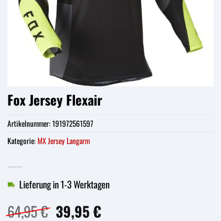
Fox Jersey Flexair
Artikelnummer:
191972561597
Kategorie:
MX Jersey Langarm
Lieferung in 1-3 Werktagen
Ursprünglicher
Aktueller
64,95
€
39,95
€