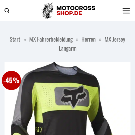
Zum
Inhalt
springen
Start
»
MX Fahrerbekleidung
»
Herren
»
MX Jersey
Langarm
-45%