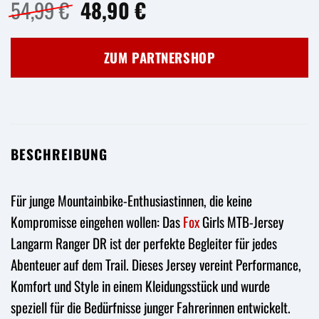
Ursprünglicher
Aktueller
54,99
€
48,90
€
Preis
Preis
war:
ist:
ZUM PARTNERSHOP
54,99 €
48,90 €.
BESCHREIBUNG
Für junge Mountainbike-Enthusiastinnen, die keine
Kompromisse eingehen wollen: Das
Fox
Girls MTB-Jersey
Langarm Ranger DR ist der perfekte Begleiter für jedes
Abenteuer auf dem Trail. Dieses Jersey vereint Performance,
Komfort und Style in einem Kleidungsstück und wurde
speziell für die Bedürfnisse junger Fahrerinnen entwickelt.