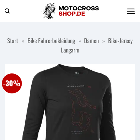
Zum
Inhalt
springen
Start
»
Bike Fahrerbekleidung
»
Damen
»
Bike-Jersey
Langarm
-30%