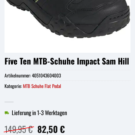
Five Ten MTB-Schuhe Impact Sam Hill
Artikelnummer:
4051043604003
Kategorie:
MTB Schuhe Flat Pedal
Lieferung in 1-3 Werktagen
Ursprünglicher
Aktueller
149,95
€
82,50
€