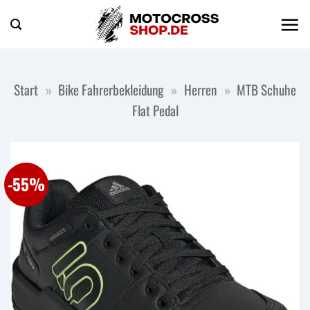
Zum
Inhalt
springen
Start
»
Bike Fahrerbekleidung
»
Herren
»
MTB Schuhe
Flat Pedal
-55%