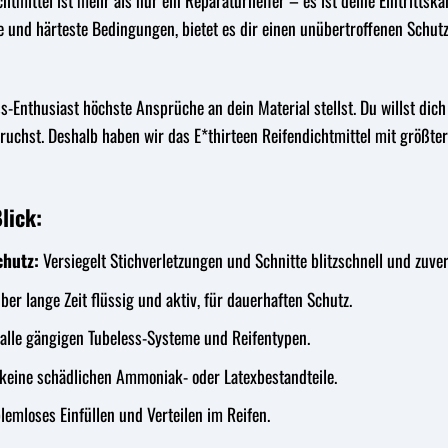
htmittel ist mehr als nur ein Reparaturhelfer – es ist deine Eintrittska
 und härteste Bedingungen, bietet es dir einen unübertroffenen Schutz 
s-Enthusiast höchste Ansprüche an dein Material stellst. Du willst dic
spruchst. Deshalb haben wir das E*thirteen Reifendichtmittel mit größt
lick:
chutz:
Versiegelt Stichverletzungen und Schnitte blitzschnell und zuver
ber lange Zeit flüssig und aktiv, für dauerhaften Schutz.
alle gängigen Tubeless-Systeme und Reifentypen.
keine schädlichen Ammoniak- oder Latexbestandteile.
lemloses Einfüllen und Verteilen im Reifen.