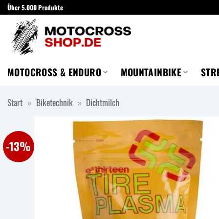
Zum
Über 5.000 Produkte
Inhalt
springen
MOTOCROSS & ENDURO
MOUNTAINBIKE
STR
Start
»
Biketechnik
»
Dichtmilch
-13%