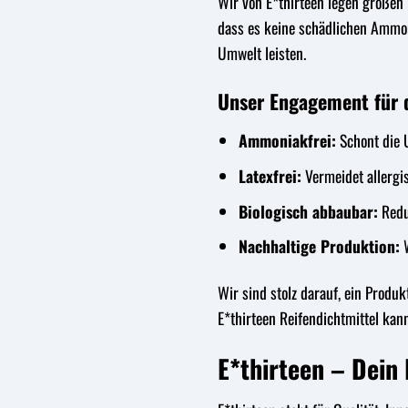
Wir von E*thirteen legen großen 
dass es keine schädlichen Ammon
Umwelt leisten.
Unser Engagement für 
Ammoniakfrei:
Schont die 
Latexfrei:
Vermeidet allergis
Biologisch abbaubar:
Redu
Nachhaltige Produktion:
W
Wir sind stolz darauf, ein Produ
E*thirteen Reifendichtmittel ka
E*thirteen – Dein