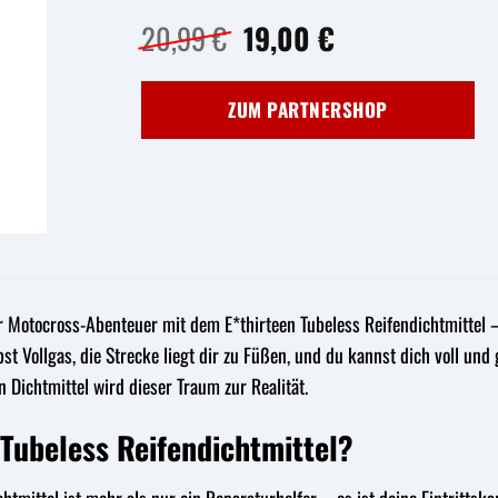
Ursprünglicher
Aktueller
20,99
€
19,00
€
Preis
Preis
war:
ist:
ZUM PARTNERSHOP
20,99 €
19,00 €.
er Motocross-Abenteuer mit dem E*thirteen Tubeless Reifendichtmittel 
gibst Vollgas, die Strecke liegt dir zu Füßen, und du kannst dich voll u
n Dichtmittel wird dieser Traum zur Realität.
Tubeless Reifendichtmittel?