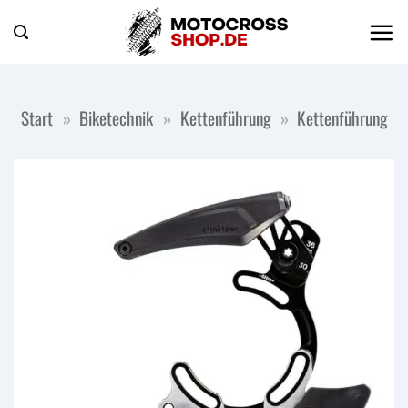
Zum
Inhalt
springen
Start
»
Biketechnik
»
Kettenführung
»
Kettenführung