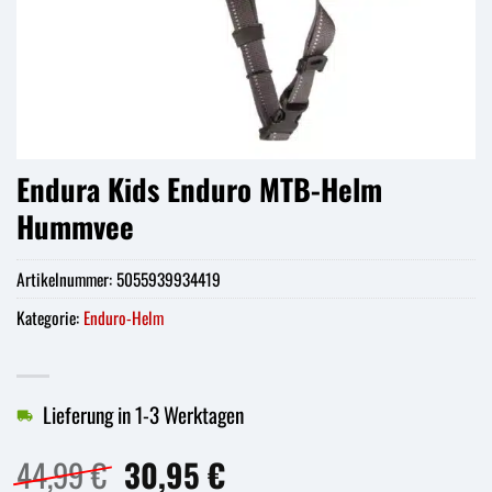
Endura Kids Enduro MTB-Helm
Hummvee
Artikelnummer:
5055939934419
Kategorie:
Enduro-Helm
Lieferung in 1-3 Werktagen
Ursprünglicher
Aktueller
44,99
€
30,95
€