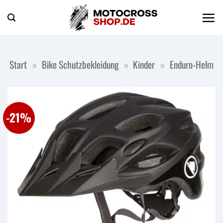
Zum
Inhalt
springen
Start
»
Bike Schutzbekleidung
»
Kinder
»
Enduro-Helm
-21%