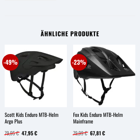
ÄHNLICHE PRODUKTE
-49%
-23%
Scott Kids Enduro MTB-Helm
Fox Kids Enduro MTB-Helm
Argo Plus
Mainframe
Ursprünglicher
Aktueller
Ursprünglicher
Aktueller
79,95
€
47,95
€
79,99
€
67,81
€
Preis
Preis
Preis
Preis