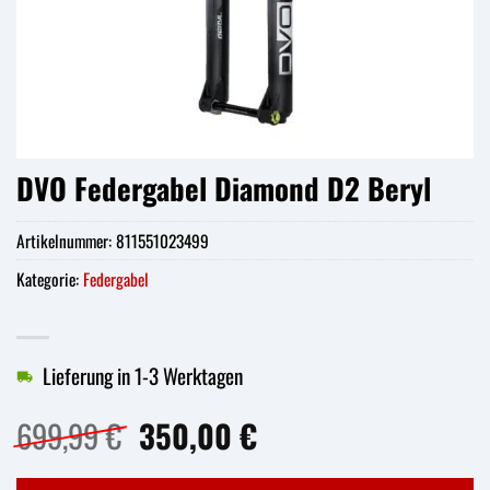
DVO Federgabel Diamond D2 Beryl
Artikelnummer:
811551023499
Kategorie:
Federgabel
Lieferung in 1-3 Werktagen
Ursprünglicher
Aktueller
699,99
€
350,00
€
Preis
Preis