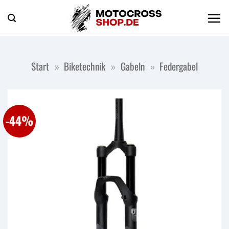
Zum
Inhalt
springen
Start
»
Biketechnik
»
Gabeln
»
Federgabel
-44%