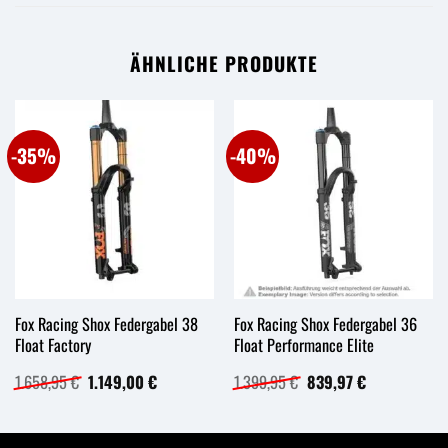
ÄHNLICHE PRODUKTE
-35%
-40%
Fox Racing Shox Federgabel 38
Fox Racing Shox Federgabel 36
Float Factory
Float Performance Elite
Ursprünglicher
Aktueller
Ursprünglicher
Aktueller
1.658,95
€
1.149,00
€
1.399,95
€
839,97
€
Preis
Preis
Preis
Preis
war:
ist:
war:
ist:
1.658,95 €
1.149,00 €.
1.399,95 €
839,97 €.