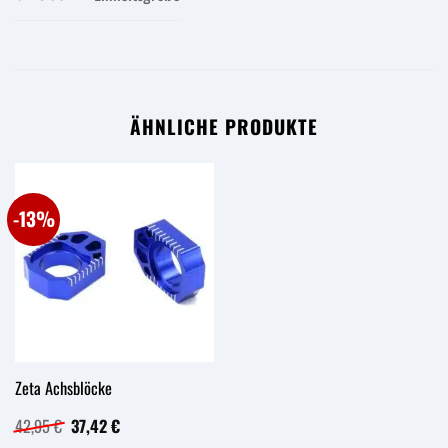
ÄHNLICHE PRODUKTE
-13%
Zeta Achsblöcke
Ursprünglicher
Aktueller
42,95
€
37,42
€
Preis
Preis