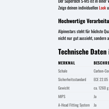
Der Supertech S-M5 ist in einer 
Zeige deinen individuellen
Look
u
Hochwertige Verarbeit
Alpinestars steht für höchste Qua
nicht nur gut aussieht, sondern a
Technische Daten 
MERKMAL
BESCHR
Schale
Carbon-Co
Sicherheitsstandard
ECE 22.05
Gewicht
ca. 1260 g
MIPS
Ja
A-Head Fitting System
Ja