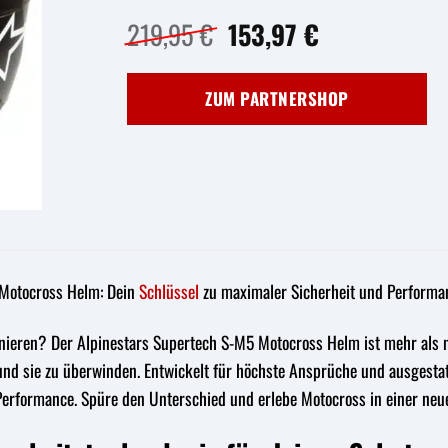
Ursprünglicher
Aktueller
219,95
€
153,97
€
Preis
Preis
war:
ist:
ZUM PARTNERSHOP
219,95 €
153,97 €.
Motocross Helm: Dein
Schlüssel
zu maximaler Sicherheit und Performan
inieren? Der Alpinestars Supertech S-M5 Motocross Helm ist mehr als nu
und sie zu überwinden. Entwickelt für höchste Ansprüche und ausgesta
Performance. Spüre den Unterschied und erlebe Motocross in einer neu