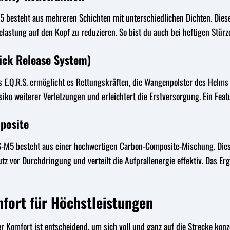
 besteht aus mehreren Schichten mit unterschiedlichen Dichten. Diese
Belastung auf den Kopf zu reduzieren. So bist du auch bei heftigen Stür
ick Release System)
Das E.Q.R.S. ermöglicht es Rettungskräften, die Wangenpolster des Hel
iko weiterer Verletzungen und erleichtert die Erstversorgung. Ein Featu
posite
M5 besteht aus einer hochwertigen Carbon-Composite-Mischung. Dieses 
z vor Durchdringung und verteilt die Aufprallenergie effektiv. Das Erg
fort für Höchstleistungen
ber Komfort ist entscheidend, um sich voll und ganz auf die Strecke ko