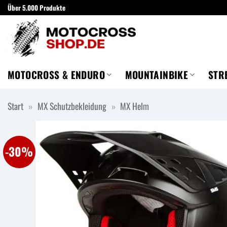
Zum
Über 5.000 Produkte
Inhalt
springen
MOTOCROSS & ENDURO
MOUNTAINBIKE
STR
Start
»
MX Schutzbekleidung
»
MX Helm
-30%