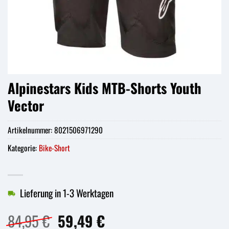
Alpinestars Kids MTB-Shorts Youth
Vector
Artikelnummer:
8021506971290
Kategorie:
Bike-Short
Lieferung in 1-3 Werktagen
Ursprünglicher
Aktueller
84,95
€
59,49
€