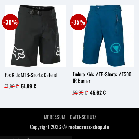
-30%
-35%
Endura Kids MTB-Shorts MT500
Fox Kids MTB-Shorts Defend
JR Burner
Ursprünglicher
Aktueller
74,99
€
51,99
€
Preis
Preis
Ursprünglicher
Aktueller
59,95
€
45,62
€
war:
ist:
Preis
Preis
74,99 €
51,99 €.
war:
ist:
59,95 €
45,62 €.
IMPRESSUM
DATENSCHUTZ
Copyright 2026 ©
motocross-shop.de