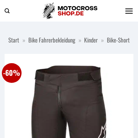
Zum
Inhalt
springen
Start
»
Bike Fahrerbekleidung
»
Kinder
»
Bike-Short
-60%