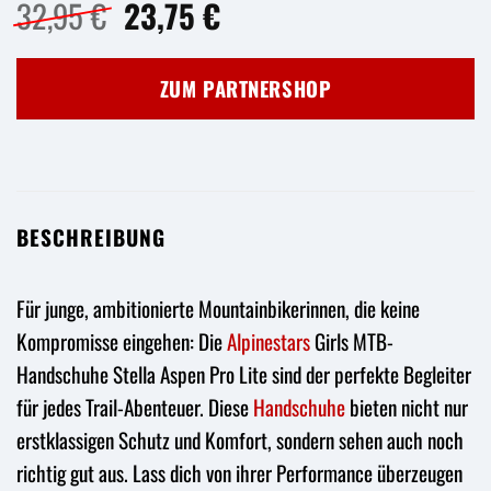
Ursprünglicher
Aktueller
32,95
€
23,75
€
Preis
Preis
war:
ist:
ZUM PARTNERSHOP
32,95 €
23,75 €.
BESCHREIBUNG
Für junge, ambitionierte Mountainbikerinnen, die keine
Kompromisse eingehen: Die
Alpinestars
Girls MTB-
Handschuhe Stella Aspen Pro Lite sind der perfekte Begleiter
für jedes Trail-Abenteuer. Diese
Handschuhe
bieten nicht nur
erstklassigen Schutz und Komfort, sondern sehen auch noch
richtig gut aus. Lass dich von ihrer Performance überzeugen