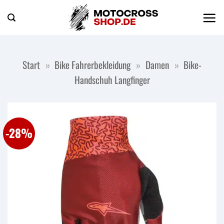
Zum
Inhalt
springen
Start
»
Bike Fahrerbekleidung
»
Damen
»
Bike-
Handschuh Langfinger
-28%