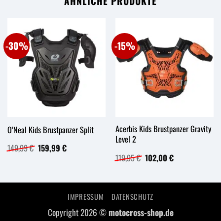
ÄHNLICHE PRODUKTE
-30%
-15%
Acerbis Kids Brustpanzer Gravity
O’Neal Kids Brustpanzer Split
Level 2
Ursprünglicher
Aktueller
149,99
€
159,99
€
Preis
Preis
Ursprünglicher
Aktueller
119,95
€
102,00
€
war:
ist:
Preis
Preis
149,99 €
159,99 €.
war:
ist:
119,95 €
102,00 €.
IMPRESSUM
DATENSCHUTZ
Copyright 2026 ©
motocross-shop.de