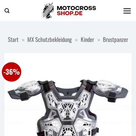
Zum
Inhalt
springen
Start
»
MX Schutzbekleidung
»
Kinder
»
Brustpanzer
-36%