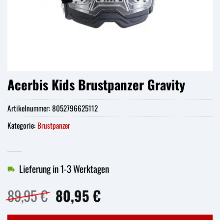
Acerbis Kids Brustpanzer Gravity
Artikelnummer:
8052796625112
Kategorie:
Brustpanzer
Lieferung in 1-3 Werktagen
Ursprünglicher
Aktueller
89,95
€
80,95
€
Preis
Preis