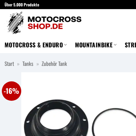
Zum
Über 5.000 Produkte
Inhalt
springen
MOTOCROSS & ENDURO
MOUNTAINBIKE
STR
Start
»
Tanks
»
Zubehör Tank
-16%