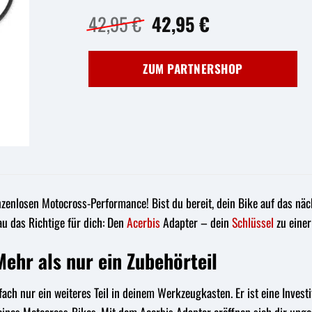
Ursprünglicher
Aktueller
42,95
€
42,95
€
Preis
Preis
war:
ist:
ZUM PARTNERSHOP
42,95 €
42,95 €.
enlosen Motocross-Performance! Bist du bereit, dein Bike auf das näch
u das Richtige für dich: Den
Acerbis
Adapter – dein
Schlüssel
zu eine
ehr als nur ein Zubehörteil
fach nur ein weiteres Teil in deinem Werkzeugkasten. Er ist eine Investi