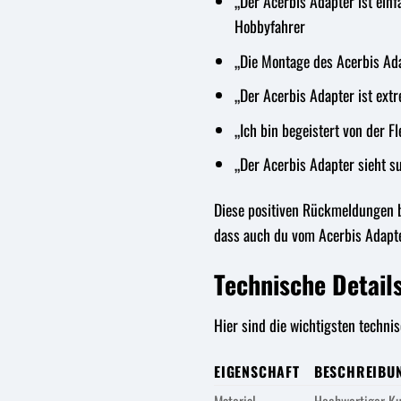
„Der Acerbis Adapter ist ein
Hobbyfahrer
„Die Montage des Acerbis Ada
„Der Acerbis Adapter ist ext
„Ich bin begeistert von der 
„Der Acerbis Adapter sieht s
Diese positiven Rückmeldungen b
dass auch du vom Acerbis Adapter
Technische Detail
Hier sind die wichtigsten techni
EIGENSCHAFT
BESCHREIBU
Material
Hochwertiger Ku