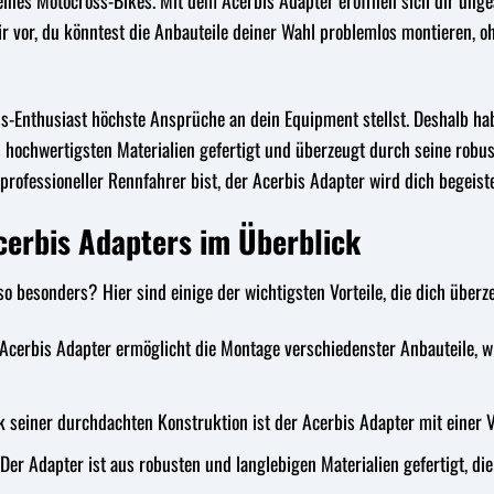
eines Motocross-Bikes. Mit dem Acerbis Adapter eröffnen sich dir unge
dir vor, du könntest die Anbauteile deiner Wahl problemlos montieren
ss-Enthusiast höchste Ansprüche an dein Equipment stellst. Deshalb ha
hochwertigsten Materialien gefertigt und überzeugt durch seine robust
professioneller Rennfahrer bist, der Acerbis Adapter wird dich begeist
Acerbis Adapters im Überblick
 besonders? Hier sind einige der wichtigsten Vorteile, die dich über
Acerbis Adapter ermöglicht die Montage verschiedenster Anbauteile, w
 seiner durchdachten Konstruktion ist der Acerbis Adapter mit einer 
Der Adapter ist aus robusten und langlebigen Materialien gefertigt, di