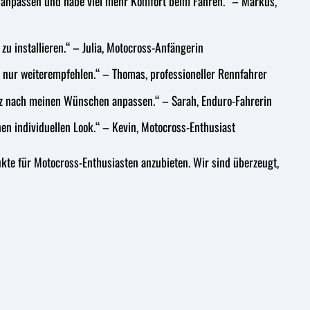
ke anpassen und habe viel mehr Komfort beim Fahren.“ – Markus,
u installieren.“ – Julia, Motocross-Anfängerin
n nur weiterempfehlen.“ – Thomas, professioneller Rennfahrer
ganz nach meinen Wünschen anpassen.“ – Sarah, Enduro-Fahrerin
en individuellen Look.“ – Kevin, Motocross-Enthusiast
te für Motocross-Enthusiasten anzubieten. Wir sind überzeugt,