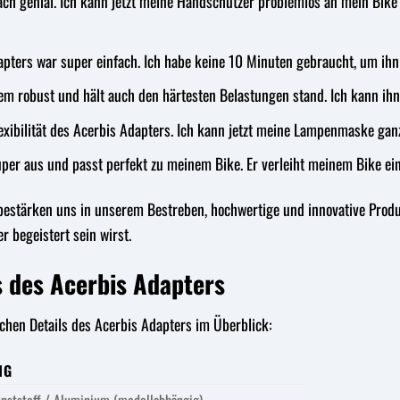
fach genial. Ich kann jetzt meine Handschützer problemlos an mein Bi
pters war super einfach. Ich habe keine 10 Minuten gebraucht, um ihn z
rem robust und hält auch den härtesten Belastungen stand. Ich kann ih
Flexibilität des Acerbis Adapters. Ich kann jetzt meine Lampenmaske 
uper aus und passt perfekt zu meinem Bike. Er verleiht meinem Bike ein
estärken uns in unserem Bestreben, hochwertige und innovative Produk
 begeistert sein wirst.
s des Acerbis Adapters
schen Details des Acerbis Adapters im Überblick:
NG
nststoff / Aluminium (modellabhängig)